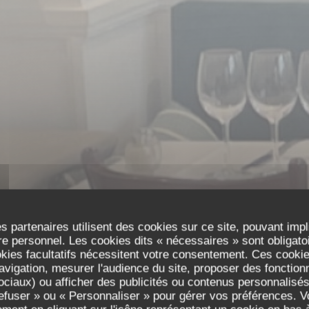
s partenaires utilisent des cookies sur ce site, pouvant impl
e personnel. Les cookies dits « nécessaires » sont obligatoir
okies facultatifs nécessitent votre consentement. Ces cookies
avigation, mesurer l'audience du site, proposer des fonctionna
ciaux) ou afficher des publicités ou contenus personnalisés
A PROXIMITÉ DE LA TOUR EIFFEL
•
PARIS
refuser » ou « Personnaliser » pour gérer vos préférences. 
RESTAURANT DE LA TOUR