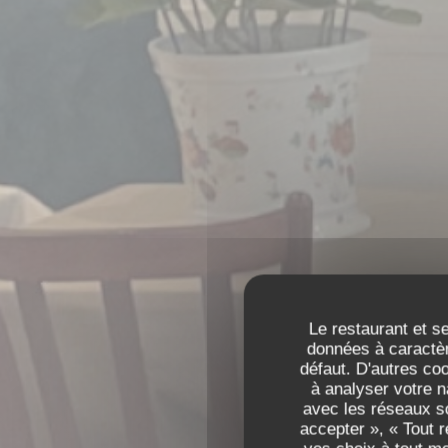
Le restaurant et se
données à caractèr
défaut. D'autres co
à analyser votre n
avec les réseaux so
accepter », « Tout 