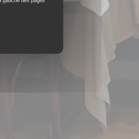
 à gauche des pages
r