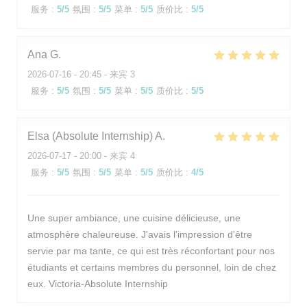
服务
:
5
/5
氛围
:
5
/5
菜单
:
5
/5
质价比
:
5
/5
Ana
G
2026-07-16
- 20:45 - 来宾 3
服务
:
5
/5
氛围
:
5
/5
菜单
:
5
/5
质价比
:
5
/5
Elsa (Absolute Internship)
A
2026-07-17
- 20:00 - 来宾 4
服务
:
5
/5
氛围
:
5
/5
菜单
:
5
/5
质价比
:
4
/5
Une super ambiance, une cuisine délicieuse, une
atmosphère chaleureuse. J'avais l'impression d'être
servie par ma tante, ce qui est très réconfortant pour nos
étudiants et certains membres du personnel, loin de chez
eux. Victoria-Absolute Internship