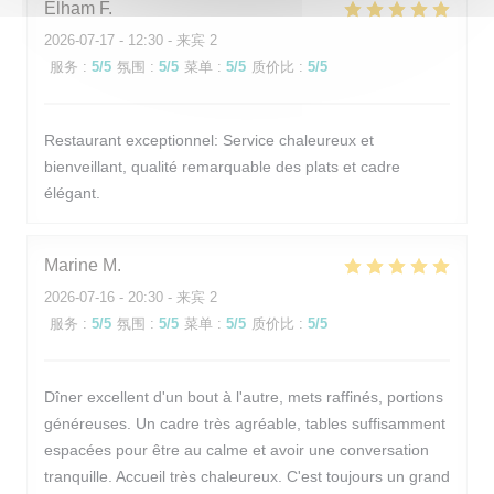
Elham
F
2026-07-17
- 12:30 - 来宾 2
服务
:
5
/5
氛围
:
5
/5
菜单
:
5
/5
质价比
:
5
/5
Restaurant exceptionnel: Service chaleureux et
bienveillant, qualité remarquable des plats et cadre
élégant.
Marine
M
2026-07-16
- 20:30 - 来宾 2
服务
:
5
/5
氛围
:
5
/5
菜单
:
5
/5
质价比
:
5
/5
Dîner excellent d'un bout à l'autre, mets raffinés, portions
généreuses. Un cadre très agréable, tables suffisamment
espacées pour être au calme et avoir une conversation
tranquille. Accueil très chaleureux. C'est toujours un grand