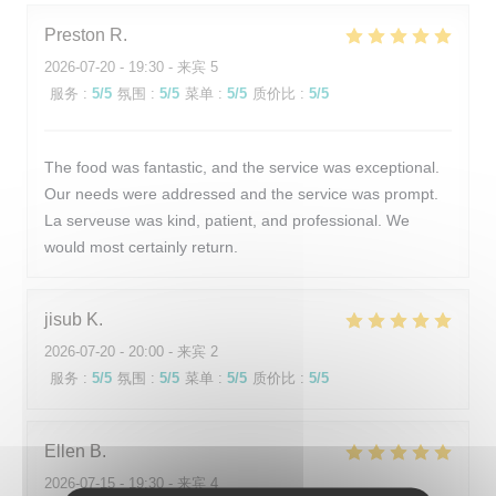
Preston
R
2026-07-20
- 19:30 - 来宾 5
服务
:
5
/5
氛围
:
5
/5
菜单
:
5
/5
质价比
:
5
/5
The food was fantastic, and the service was exceptional.
Our needs were addressed and the service was prompt.
La serveuse was kind, patient, and professional. We
would most certainly return.
jisub
K
2026-07-20
- 20:00 - 来宾 2
服务
:
5
/5
氛围
:
5
/5
菜单
:
5
/5
质价比
:
5
/5
Ellen
B
2026-07-15
- 19:30 - 来宾 4