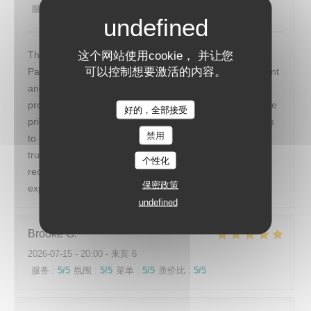
服务
:
5
/5
氛围
:
5
/5
菜单
:
5
/5
质价比
:
5
/5
这个网站使用cookie， 并让您
This restaurant was the perfect end to our week long
可以控制想要激活的内容。
Paris vacation. The ambience was perfect. Quiet, elegant
and efficient. We were greeted warmly and seated
promptly. The menu was varied but simple. We loved the
好的，全部接受
RESTAURANT DE LA TOUR
price fix format. The food was delicious- from appetizers
禁用
to main to dessert. The wine pairings were perfect. We
truly enjoyed restaurant de La tour and would highly
个性化
recommend it to anyone looking for a marvelous dining
保密政策
experience.
undefined
Brooke
G
2026-07-15
- 20:00 - 来宾 6
服务
:
5
/5
氛围
:
5
/5
菜单
:
5
/5
质价比
:
5
/5