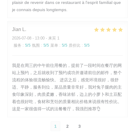
plaisir de revenir dans ce restaurant à l'esprit familial que
je connais depuis longtemps.
Jian
L
2026-07-08
- 13:00 - 来宾 1
服务
:
5
/5
氛围
:
5
/5
菜单
:
5
/5
质价比
:
5
/5
我是在周三的中午前往用餐的，提前了一段时间在餐厅的网
站上预约，之后就收到了预约成功并邀请前往的邮件，整个
流程的体验很流畅愉快。 进店之后，感觉环境很好，很舒
适、平静，服务到位，菜品质量非常好，我对兔子腿肉的主
食印象深刻，肉质柔嫩，香味浓郁，边上的小萝卜和土豆配
着也很好吃，食材和烹饪的质量相比价格来说很有性价比。
这是一家很值得一试的法餐餐厅，我强烈推荐👌
1
2
3