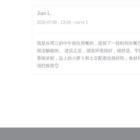
Jian
L
2026-07-08
- 13:00 - гости 1
我是在周三的中午前往用餐的，提前了一段时间在餐
很流畅愉快。 进店之后，感觉环境很好，很舒适、
香味浓郁，边上的小萝卜和土豆配着也很好吃，食材
强烈推荐👌