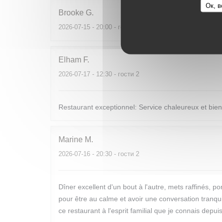
Ок, в
Brooke
G
2026-07-15
- 20:00 - гости 6
Elham
F
2026-07-17
- 12:30 - гости 2
Restaurant exceptionnel: Service chaleureux et bienv
Marine
M
2026-07-16
- 20:30 - гости 2
Dîner excellent d'un bout à l'autre, mets raffinés,
pour être au calme et avoir une conversation tranquil
ce restaurant à l'esprit familial que je connais depu