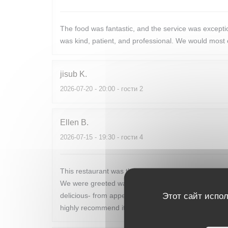
The food was fantastic, and the service was excep
was kind, patient, and professional. We would most c
jisub
K
2026-07-20
- 20:00 - гости 2
Ellen
B
2026-07-15
- 19:30 - гости 4
This restaurant was the perfect end to our week long
We were greeted warmly and seated promptly. The m
Этот сайт испол
delicious- from appetizers to main to dessert. The w
highly recommend it to anyone looking for a marvel