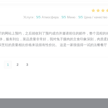
Услуги
:
5
/5
Атмосфера
:
5
/5
Меню
:
5
/5
Цена / качество
厅的网站上预约，之后就收到了预约成功并邀请前往的邮件，整个流程的
平静，服务到位，菜品质量非常好，我对兔子腿肉的主食印象深刻，肉质柔
和烹饪的质量相比价格来说很有性价比。 这是一家很值得一试的法餐餐厅
1
2
3