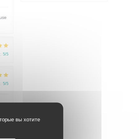
euse
:
5
/5
:
5
/5
t.
as
оторые вы хотите
would