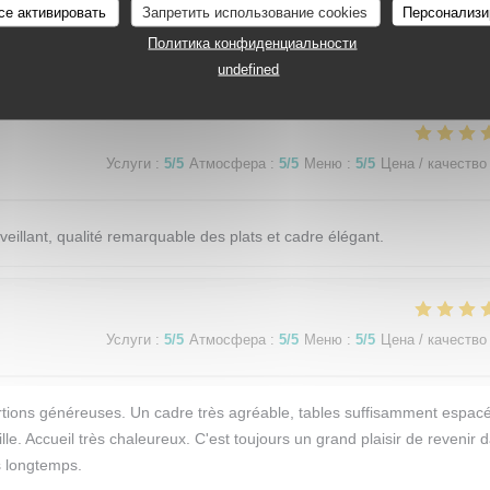
се активировать
Запретить использование cookies
Персонализи
Политика конфиденциальности
Услуги
:
5
/5
Атмосфера
:
5
/5
Меню
:
5
/5
Цена / качество
undefined
Услуги
:
5
/5
Атмосфера
:
5
/5
Меню
:
5
/5
Цена / качество
eillant, qualité remarquable des plats et cadre élégant.
Услуги
:
5
/5
Атмосфера
:
5
/5
Меню
:
5
/5
Цена / качество
 portions généreuses. Un cadre très agréable, tables suffisamment espac
le. Accueil très chaleureux. C'est toujours un grand plaisir de revenir 
is longtemps.