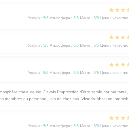
Услуги
:
5
/5
Атмосфера
:
5
/5
Меню
:
5
/5
Цена / качество
Услуги
:
5
/5
Атмосфера
:
5
/5
Меню
:
5
/5
Цена / качество
Услуги
:
5
/5
Атмосфера
:
5
/5
Меню
:
5
/5
Цена / качество
osphère chaleureuse. J'avais l'impression d'être servie par ma tante,
ains membres du personnel, loin de chez eux. Victoria-Absolute Internsh
Услуги
:
5
/5
Атмосфера
:
5
/5
Меню
:
5
/5
Цена / качество