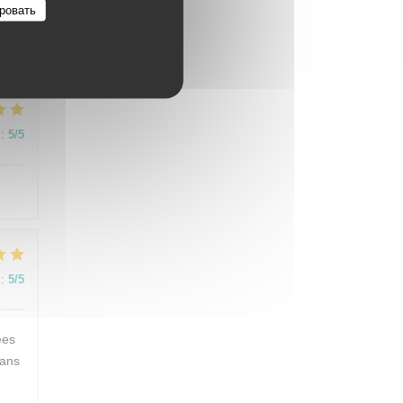
ровать
:
5
/5
:
5
/5
:
5
/5
ées
dans