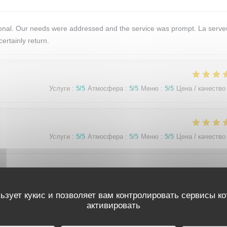
tional. Our needs were addressed and the service was prompt. La serv
ertainly return.
Услуги
:
5
/5
Атмосфера
:
5
/5
Меню
:
5
/5
Цена / качество
Услуги
:
5
/5
Атмосфера
:
5
/5
Меню
:
5
/5
Цена / качество
 Paris vacation. The ambience was perfect. Quiet, elegant and efficien
enu was varied but simple. We loved the price fix format. The food w
ьзует кукис и позволяет вам контролировать сервисы к
ine pairings were perfect. We truly enjoyed restaurant de La tour and 
активировать
ous dining experience.
RESTAURANT DE LA TOUR