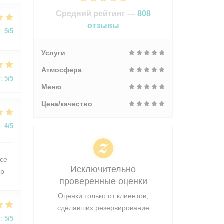
Средний рейтинг —
808
отзывы
:
5
/5
Услуги
Атмосфера
:
5
/5
Меню
Цена/качество
:
4
/5
 ce
Исключительно
ip
проверенные оценки
Оценки только от клиентов,
сделавших резервирование
:
5
/5