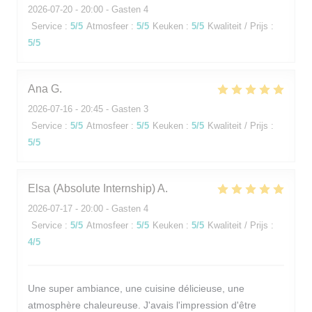
2026-07-20
- 20:00 - Gasten 4
Service
:
5
/5
Atmosfeer
:
5
/5
Keuken
:
5
/5
Kwaliteit / Prijs
:
5
/5
Ana
G
2026-07-16
- 20:45 - Gasten 3
Service
:
5
/5
Atmosfeer
:
5
/5
Keuken
:
5
/5
Kwaliteit / Prijs
:
5
/5
Elsa (Absolute Internship)
A
2026-07-17
- 20:00 - Gasten 4
Service
:
5
/5
Atmosfeer
:
5
/5
Keuken
:
5
/5
Kwaliteit / Prijs
:
4
/5
Une super ambiance, une cuisine délicieuse, une
atmosphère chaleureuse. J'avais l'impression d'être