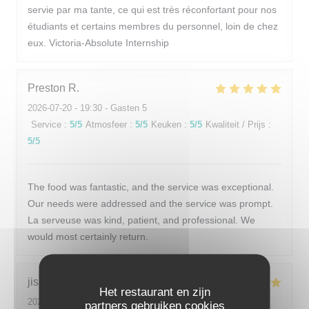
servie par ma tante, ce qui est très réconfortant pour nos
étudiants et certains membres du personnel, loin de chez
eux. Victoria-Absolute Internship
Preston
R
2026-07-20
- 19:30 - Gasten 5
Service
:
5
/5
Atmosfeer
:
5
/5
Keuken
:
5
/5
Kwaliteit / Prijs
:
5
/5
The food was fantastic, and the service was exceptional.
Our needs were addressed and the service was prompt.
La serveuse was kind, patient, and professional. We
would most certainly return.
jisub
K
Het restaurant en zijn
2026-07-20
- 20:00 - Gasten 2
partners gebruiken cookies