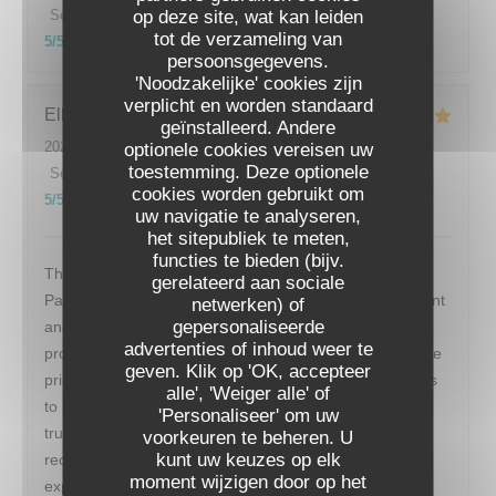
op deze site, wat kan leiden
Service
:
5
/5
Atmosfeer
:
5
/5
Keuken
:
5
/5
Kwaliteit / Prijs
:
tot de verzameling van
5
/5
persoonsgegevens.
'Noodzakelijke' cookies zijn
verplicht en worden standaard
Ellen
B
geïnstalleerd. Andere
2026-07-15
- 19:30 - Gasten 4
optionele cookies vereisen uw
toestemming. Deze optionele
Service
:
5
/5
Atmosfeer
:
5
/5
Keuken
:
5
/5
Kwaliteit / Prijs
:
cookies worden gebruikt om
5
/5
uw navigatie te analyseren,
het sitepubliek te meten,
functies te bieden (bijv.
This restaurant was the perfect end to our week long
gerelateerd aan sociale
Paris vacation. The ambience was perfect. Quiet, elegant
netwerken) of
gepersonaliseerde
and efficient. We were greeted warmly and seated
advertenties of inhoud weer te
promptly. The menu was varied but simple. We loved the
RESTAURANT DE LA TOUR
geven. Klik op 'OK, accepteer
price fix format. The food was delicious- from appetizers
alle', 'Weiger alle' of
to main to dessert. The wine pairings were perfect. We
'Personaliseer' om uw
truly enjoyed restaurant de La tour and would highly
voorkeuren te beheren. U
kunt uw keuzes op elk
recommend it to anyone looking for a marvelous dining
moment wijzigen door op het
experience.