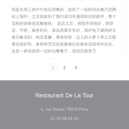
我是在周三的中午前往用餐的，提前了一段时间在餐厅的网
站上预约，之后就收到了预约成功并邀请前往的邮件，整个
流程的体验很流畅愉快。 进店之后，感觉环境很好，很舒
适、平静，服务到位，菜品质量非常好，我对兔子腿肉的主
食印象深刻，肉质柔嫩，香味浓郁，边上的小萝卜和土豆配
着也很好吃，食材和烹饪的质量相比价格来说很有性价比。
这是一家很值得一试的法餐餐厅，我强烈推荐👌
1
2
3
Restaurant De La Tour
((opent in een nieuw v
6, rue Desaix 75015 Paris
01 43 06 04 24