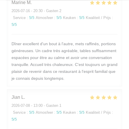
Marine
M
2026-07-16
- 20:30 - Gasten 2
Service
:
5
/5
Atmosfeer
:
5
/5
Keuken
:
5
/5
Kwaliteit / Prijs
:
5
/5
Dîner excellent d'un bout à l'autre, mets raffinés, portions
généreuses. Un cadre très agréable, tables suffisamment
espacées pour être au calme et avoir une conversation
tranquille. Accueil très chaleureux. C'est toujours un grand
plaisir de revenir dans ce restaurant à l'esprit familial que
je connais depuis longtemps.
Jian
L
2026-07-08
- 13:00 - Gasten 1
Service
:
5
/5
Atmosfeer
:
5
/5
Keuken
:
5
/5
Kwaliteit / Prijs
:
5
/5