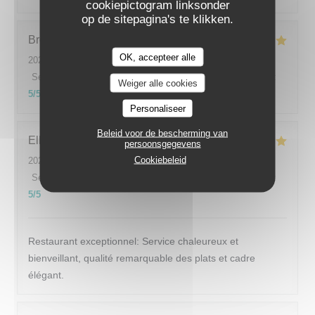
cookiepictogram linksonder
op de sitepagina's te klikken.
Brooke
G
OK, accepteer alle
2026-07-15
- 20:00 - Gasten 6
Service
:
5
/5
Atmosfeer
:
5
/5
Keuken
:
5
/5
Kwaliteit / Prijs
:
Weiger alle cookies
5
/5
Personaliseer
Beleid voor de bescherming van
Elham
F
persoonsgegevens
Cookiebeleid
2026-07-17
- 12:30 - Gasten 2
Service
:
5
/5
Atmosfeer
:
5
/5
Keuken
:
5
/5
Kwaliteit / Prijs
:
5
/5
Restaurant exceptionnel: Service chaleureux et
bienveillant, qualité remarquable des plats et cadre
élégant.