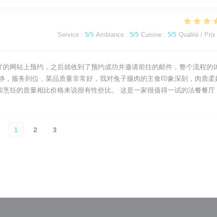
Service
:
5
/5
Ambiance
:
5
/5
Cuisine
:
5
/5
Qualité / Prix
厅的网站上预约，之后就收到了预约成功并邀请前往的邮件，整个流程的
平静，服务到位，菜品质量非常好，我对兔子腿肉的主食印象深刻，肉质柔
和烹饪的质量相比价格来说很有性价比。 这是一家很值得一试的法餐餐厅
1
2
3