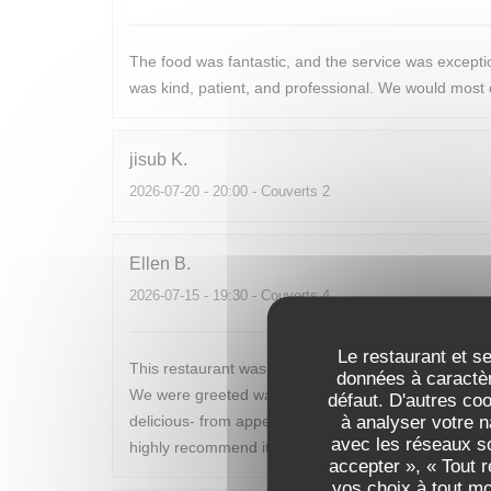
The food was fantastic, and the service was excep
was kind, patient, and professional. We would most c
jisub
K
2026-07-20
- 20:00 - Couverts 2
Ellen
B
2026-07-15
- 19:30 - Couverts 4
Le restaurant et se
This restaurant was the perfect end to our week long
données à caractèr
We were greeted warmly and seated promptly. The m
défaut. D'autres co
à analyser votre n
delicious- from appetizers to main to dessert. The w
avec les réseaux so
highly recommend it to anyone looking for a marvel
accepter », « Tout 
vos choix à tout m