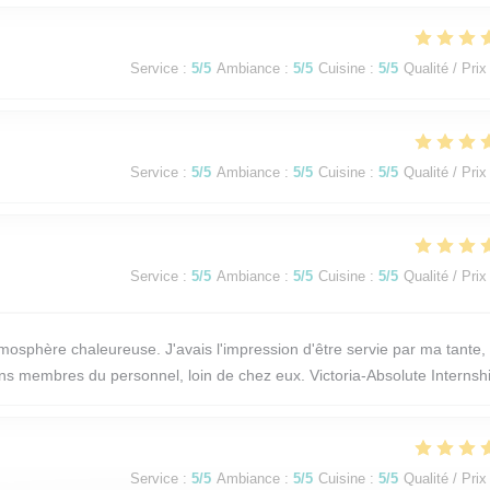
Service
:
5
/5
Ambiance
:
5
/5
Cuisine
:
5
/5
Qualité / Prix
Service
:
5
/5
Ambiance
:
5
/5
Cuisine
:
5
/5
Qualité / Prix
Service
:
5
/5
Ambiance
:
5
/5
Cuisine
:
5
/5
Qualité / Prix
osphère chaleureuse. J'avais l'impression d'être servie par ma tante,
ains membres du personnel, loin de chez eux. Victoria-Absolute Internsh
Service
:
5
/5
Ambiance
:
5
/5
Cuisine
:
5
/5
Qualité / Prix