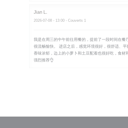
Jian
L
2026-07-08
- 13:00 - Couverts 1
我是在周三的中午前往用餐的，提前了一段时间在餐
很流畅愉快。 进店之后，感觉环境很好，很舒适、
香味浓郁，边上的小萝卜和土豆配着也很好吃，食材
强烈推荐👌