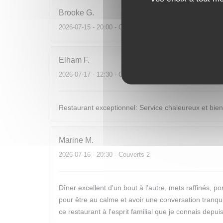
Brooke
G
2026-07-15
- 20:00 - Couverts 6
Elham
F
2026-07-17
- 12:30 - Couverts 2
Restaurant exceptionnel: Service chaleureux et bienv
Marine
M
2026-07-16
- 20:30 - Couverts 2
Dîner excellent d'un bout à l'autre, mets raffinés,
pour être au calme et avoir une conversation tranquil
ce restaurant à l'esprit familial que je connais depu