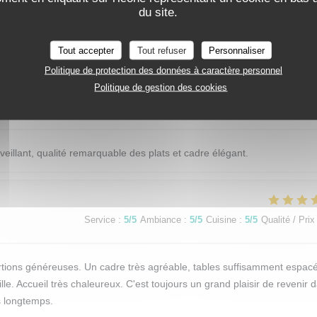
du site.
Service
:
5
/5
Ambiance
:
5
/5
Cuisine
:
5
/5
Qualité / Prix
Tout accepter
Tout refuser
Personnaliser
Politique de protection des données à caractère personnel
Politique de gestion des cookies
Service
:
5
/5
Ambiance
:
5
/5
Cuisine
:
5
/5
Qualité / Prix
eillant, qualité remarquable des plats et cadre élégant.
Service
:
5
/5
Ambiance
:
5
/5
Cuisine
:
5
/5
Qualité / Prix
 portions généreuses. Un cadre très agréable, tables suffisamment espac
le. Accueil très chaleureux. C'est toujours un grand plaisir de revenir 
is longtemps.