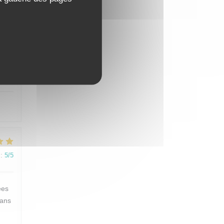
:
5
/5
:
5
/5
:
5
/5
ées
dans