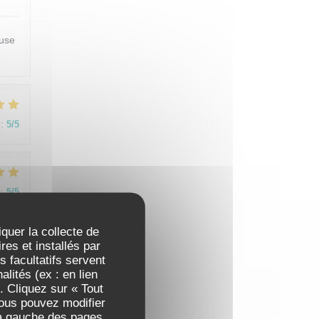
euse
:
5
/5
:
5
/5
iquer la collecte de
t.
es et installés par
as
 facultatifs servent
lités (ex : en lien
would
. Cliquez sur « Tout
Vous pouvez modifier
 à gauche des pages