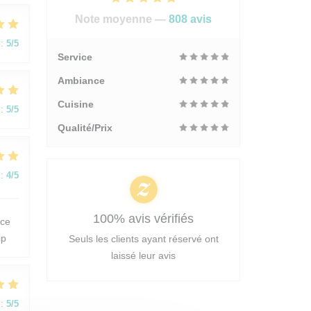
Note moyenne —
808 avis
:
5
/5
Service
Ambiance
Cuisine
:
5
/5
Qualité/Prix
:
4
/5
100% avis vérifiés
 ce
ip
Seuls les clients ayant réservé ont
laissé leur avis
:
5
/5